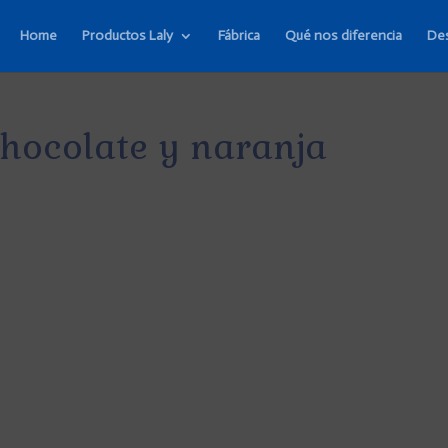
Home
Productos Laly
Fábrica
Qué nos diferencia
De
hocolate y naranja