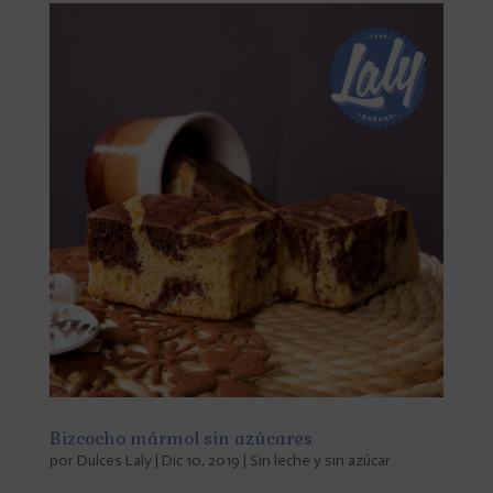
Bizcocho mármol sin azúcares
por
Dulces Laly
|
Dic 10, 2019
|
Sin leche y sin azúcar