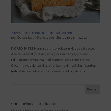
Bizcocho artesano sin azúcares
por
Dulces Laly
|
Dic 10, 2019
|
Sin leche y sin azúcar
INGREDIENTES Harina de trigo, (gluten) Huevos frescos
Aceite vegetal (girasol, soja (no alergénica) y oliva)
Edulcorante (12%): maltitol Manteca de Cerdo Ibérico
Glicerina Acidulante: E-270 (origen químico) Gasificantes:
(difosfato disódico y bicarbonato sódico) Aroma...
Categorías de productos
Línea sin leche, sin azúcares, con fibra